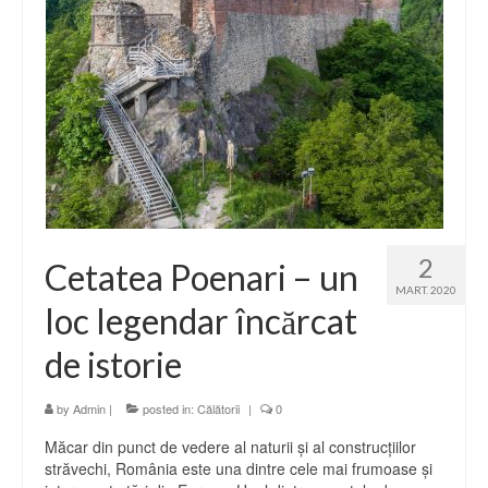
2
Cetatea Poenari – un
MART. 2020
loc legendar încărcat
de istorie
by
Admin
|
posted in:
Călătorii
|
0
Măcar din punct de vedere al naturii şi al construcţiilor
străvechi, România este una dintre cele mai frumoase şi