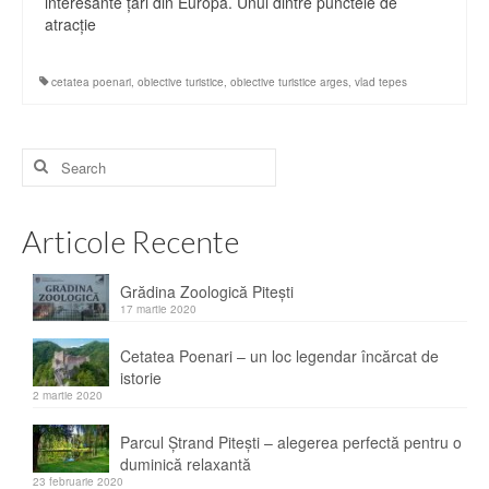
interesante ţări din Europa. Unul dintre punctele de
atracţie
cetatea poenari
,
obiective turistice
,
obiective turistice arges
,
vlad tepes
Search
for:
Articole Recente
Grădina Zoologică Piteşti
17 martie 2020
Cetatea Poenari – un loc legendar încărcat de
istorie
2 martie 2020
Parcul Ştrand Piteşti – alegerea perfectă pentru o
duminică relaxantă
23 februarie 2020