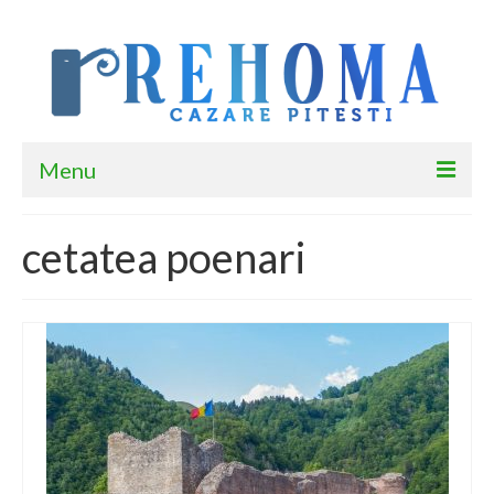
Menu
Acasă
cetatea poenari
Cazare Piteşti
Călătorii
Contactează-ne