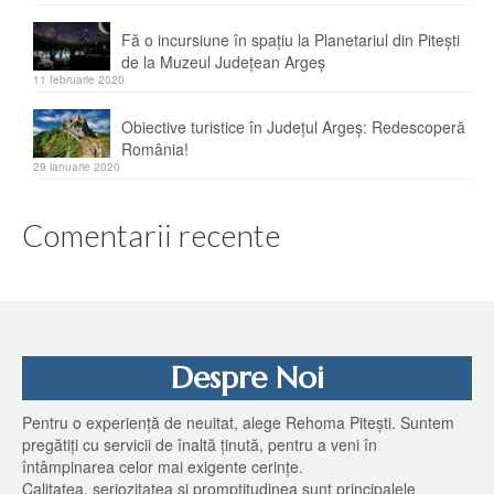
Fă o incursiune în spațiu la Planetariul din Pitești
de la Muzeul Județean Argeș
11 februarie 2020
Obiective turistice în Judeţul Argeş: Redescoperă
România!
29 ianuarie 2020
Comentarii recente
Despre Noi
Pentru o experienţă de neuitat, alege Rehoma Piteşti. Suntem
pregătiţi cu servicii de înaltă ţinută, pentru a veni în
întâmpinarea celor mai exigente cerinţe.
Calitatea, seriozitatea şi promptitudinea sunt principalele