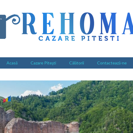
Acasă
Cazare Piteşti
Călătorii
Contactează-ne