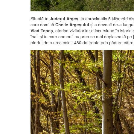
Situată în
Judeţul Argeş
, la aproximativ 5 kilometri d
care domină
Cheile Argeşului
şi a devenit de-a lungul 
Vlad Ţepeş
, oferind vizitatorilor o incursiune în istor
înalt şi în care oamenii nu prea se mai deplasează pe 
efortul de a urca cele 1480 de trepte prin pădure către 