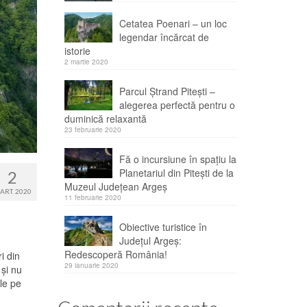
Cetatea Poenari – un loc
legendar încărcat de
istorie
2 martie 2020
Parcul Ştrand Piteşti –
alegerea perfectă pentru o
duminică relaxantă
23 februarie 2020
Fă o incursiune în spațiu la
Planetariul din Pitești de la
2
Muzeul Județean Argeș
ART. 2020
11 februarie 2020
Obiective turistice în
Judeţul Argeş:
Redescoperă România!
i din
29 ianuarie 2020
 şi nu
ele pe