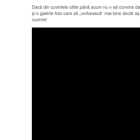
Dacă din cuvintele citite până acum nu v-aţi convins da
şi o galerie foto care să „vorbească” mai bine decât a
cuvinte!