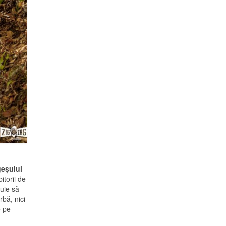
geşului
itorii de
uie să
rbă, nici
e pe