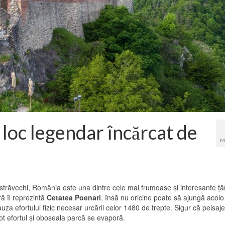
loc legendar încărcat de
M
r străvechi, România este una dintre cele mai frumoase şi interesante ţăr
ră îl reprezintă
Cetatea Poenari
, însă nu oricine poate să ajungă acolo
auza efortului fizic necesar urcării celor 1480 de trepte. Sigur că peisaj
ot efortul şi oboseala parcă se evaporă.