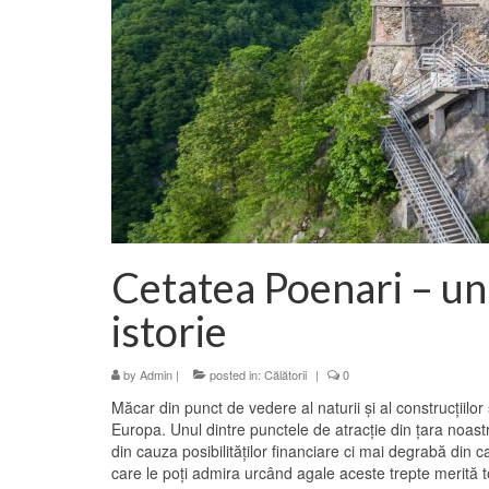
Cetatea Poenari – un 
istorie
by
Admin
|
posted in:
Călătorii
|
0
Măcar din punct de vedere al naturii şi al construcţiilo
Europa. Unul dintre punctele de atracţie din ţara noast
din cauza posibilităţilor financiare ci mai degrabă din c
care le poţi admira urcând agale aceste trepte merită t