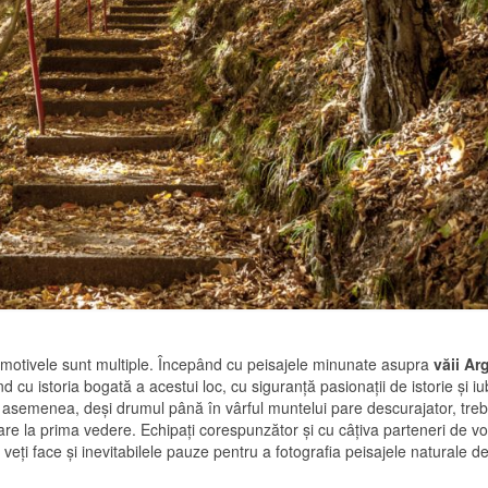
r motivele sunt multiple. Începând cu peisajele minunate asupra
văii Ar
nd cu istoria bogată a acestui loc, cu siguranţă pasionaţii de istorie şi iub
 asemenea, deşi drumul până în vârful muntelui pare descurajator, treb
are la prima vedere. Echipaţi corespunzător şi cu câţiva parteneri de vo
 veţi face şi inevitabilele pauze pentru a fotografia peisajele naturale d