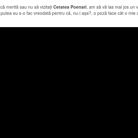
că merită sau nu să vizitaţi
Cetatea Poenari
, am să vă las mai jos un v
ş putea eu s-o fac vreodată pentru că, nu-i aşa?, o poză face cât o mie 