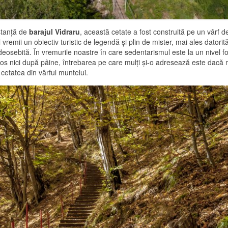
istanţă de
barajul Vidraru
, această cetate a fost construită pe un vârf 
vremii un obiectiv turistic de legendă şi plin de mister, mai ales datorită
ie deosebită. În vremurile noastre în care sedentarismul este la un nivel f
jos nici după pâine, întrebarea pe care mulţi şi-o adresează este dacă 
cetatea din vârful muntelui.