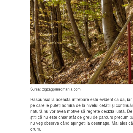
Sursa: zigzagprinromania.com
Răspunsul la această întrebare este evident că da, ia
pe care le puteţi admira de la nivelul cetăţii şi continuâ
natură nu vor avea motive să regrete decizia luată. De
ştiţi că nu este chiar atât de greu de parcurs precum p
nu veţi observa când ajungeţi la destinaţie. Mai ales că
drum.