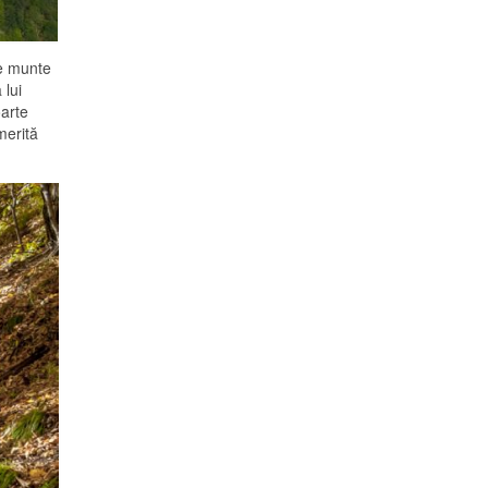
de munte
 lui
oarte
merită